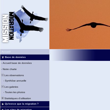
Accueil
Base de données
-
Accueil base de données
-
Notre charte
Les observations
-
Synthèse annuelle
Les galeries
-
Toutes les photos
Statistiques d'utilisation
Qu'est-ce que la migration ?
Les sites de migration