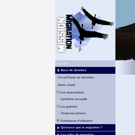
Accueil
Base de données
-
Accueil base de données
-
Notre charte
Les observations
-
Synthèse annuelle
Les galeries
-
Toutes les photos
Statistiques d'utilisation
Qu'est-ce que la migration ?
Les sites de migration