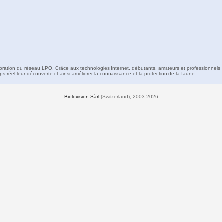
boration du réseau LPO. Grâce aux technologies Internet, débutants, amateurs et professionnels 
s réel leur découverte et ainsi améliorer la connaissance et la protection de la faune
Biolovision Sàrl
(Switzerland), 2003-2026