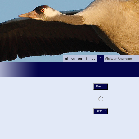
nl
es
en
it
de
fr
Visiteur Anonyme