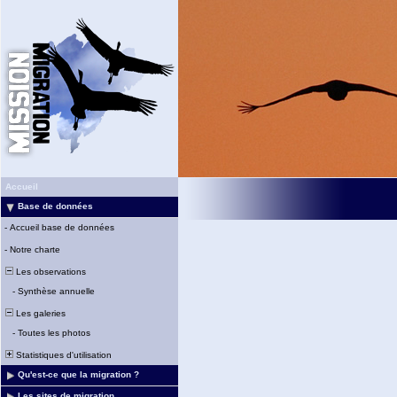
Accueil
Base de données
-
Accueil base de données
-
Notre charte
Les observations
-
Synthèse annuelle
Les galeries
-
Toutes les photos
Statistiques d'utilisation
Qu'est-ce que la migration ?
Les sites de migration