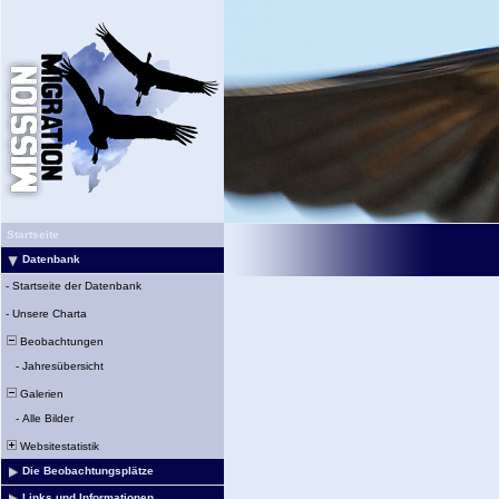
Startseite
Datenbank
-
Startseite der Datenbank
-
Unsere Charta
Beobachtungen
-
Jahresübersicht
Galerien
-
Alle Bilder
Websitestatistik
Die Beobachtungsplätze
Links und Informationen