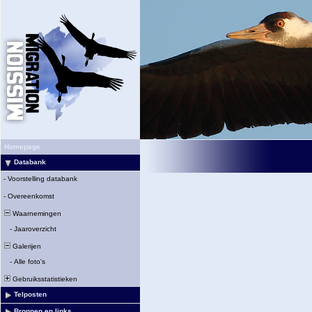
Homepage
Databank
-
Voorstelling databank
-
Overeenkomst
Waarnemingen
-
Jaaroverzicht
Galerijen
-
Alle foto's
Gebruiksstatistieken
Telposten
Bronnen en links