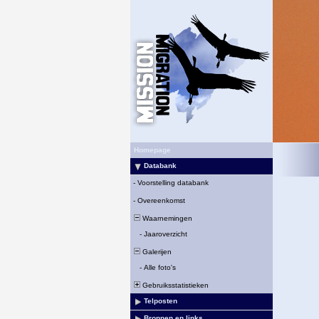
Homepage
Databank
-
Voorstelling databank
-
Overeenkomst
Waarnemingen
-
Jaaroverzicht
Galerijen
-
Alle foto's
Gebruiksstatistieken
Telposten
Bronnen en links