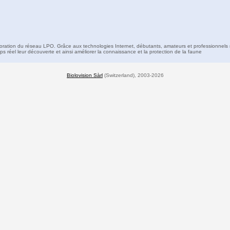
boration du réseau LPO. Grâce aux technologies Internet, débutants, amateurs et professionnels 
s réel leur découverte et ainsi améliorer la connaissance et la protection de la faune
Biolovision Sàrl
(Switzerland), 2003-2026