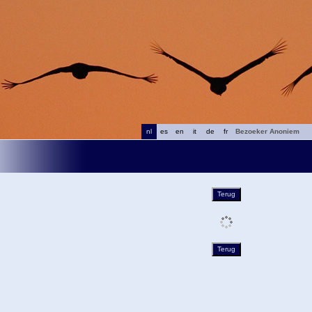
nl
es
en
it
de
fr
Bezoeker Anoniem