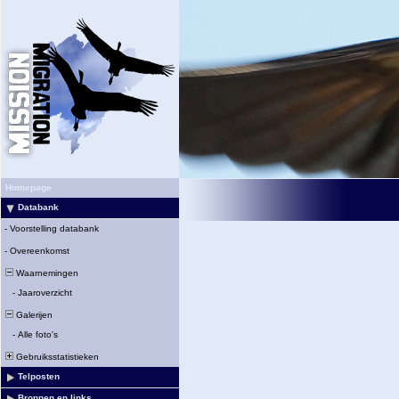
Homepage
Databank
-
Voorstelling databank
-
Overeenkomst
Waarnemingen
-
Jaaroverzicht
Galerijen
-
Alle foto's
Gebruiksstatistieken
Telposten
Bronnen en links