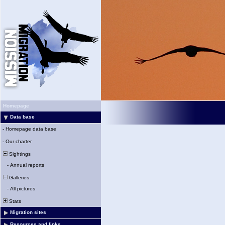
Homepage
Data base
-
Homepage data base
-
Our charter
Sightings
-
Annual reports
Galleries
-
All pictures
Stats
Migration sites
Resources and links