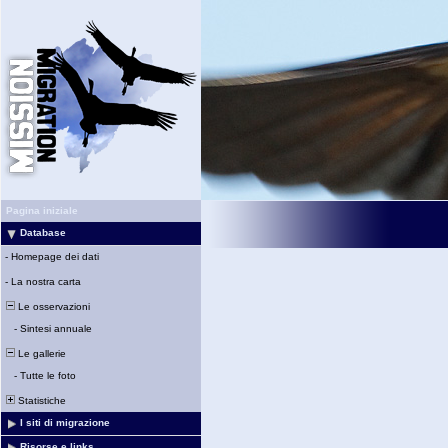
Pagina iniziale
Database
-
Homepage dei dati
-
La nostra carta
Le osservazioni
-
Sintesi annuale
Le gallerie
-
Tutte le foto
Statistiche
I siti di migrazione
Risorse e links