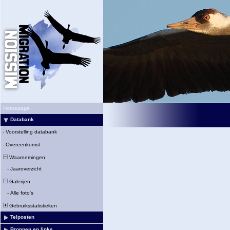
Homepage
Databank
-
Voorstelling databank
-
Overeenkomst
Waarnemingen
-
Jaaroverzicht
Galerijen
-
Alle foto's
Gebruiksstatistieken
Telposten
Bronnen en links