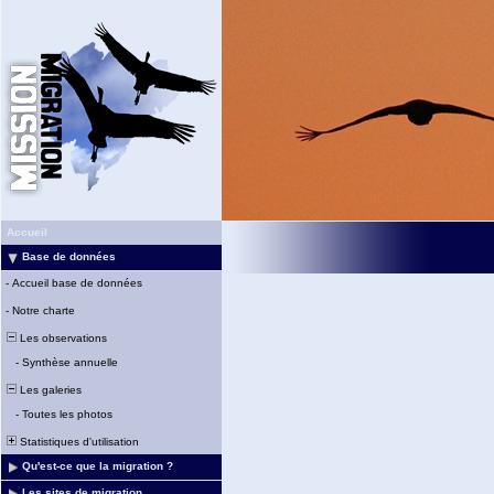
Accueil
Base de données
-
Accueil base de données
-
Notre charte
Les observations
-
Synthèse annuelle
Les galeries
-
Toutes les photos
Statistiques d'utilisation
Qu'est-ce que la migration ?
Les sites de migration