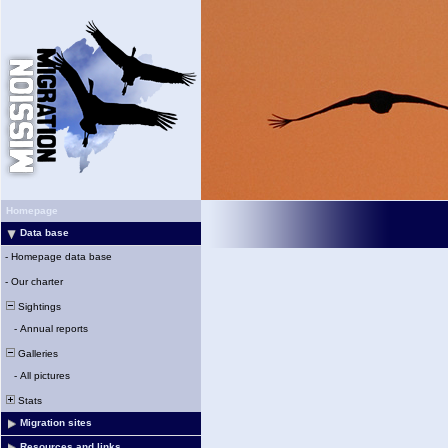
Homepage
Data base
-
Homepage data base
-
Our charter
Sightings
-
Annual reports
Galleries
-
All pictures
Stats
Migration sites
Resources and links