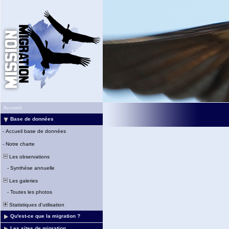
Accueil
Base de données
-
Accueil base de données
-
Notre charte
Les observations
-
Synthèse annuelle
Les galeries
-
Toutes les photos
Statistiques d'utilisation
Qu'est-ce que la migration ?
Les sites de migration