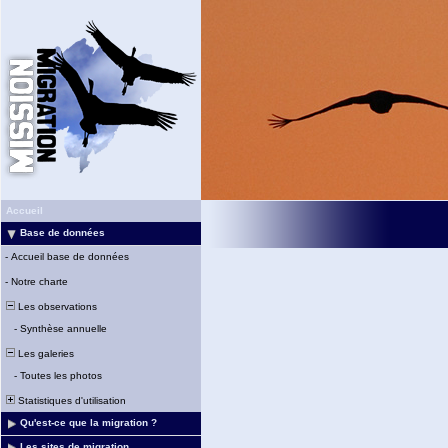
Accueil
Base de données
-
Accueil base de données
-
Notre charte
Les observations
-
Synthèse annuelle
Les galeries
-
Toutes les photos
Statistiques d'utilisation
Qu'est-ce que la migration ?
Les sites de migration