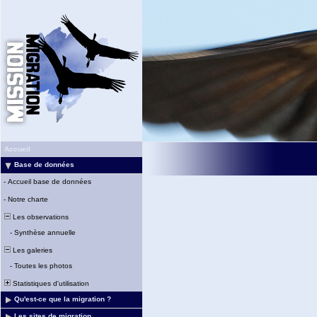
Accueil
Base de données
-
Accueil base de données
-
Notre charte
Les observations
-
Synthèse annuelle
Les galeries
-
Toutes les photos
Statistiques d'utilisation
Qu'est-ce que la migration ?
Les sites de migration