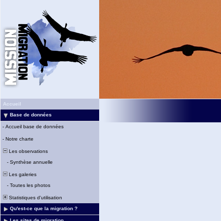
Accueil
Base de données
-
Accueil base de données
-
Notre charte
Les observations
-
Synthèse annuelle
Les galeries
-
Toutes les photos
Statistiques d'utilisation
Qu'est-ce que la migration ?
Les sites de migration