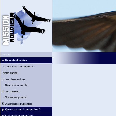
Accueil
Base de données
-
Accueil base de données
-
Notre charte
Les observations
-
Synthèse annuelle
Les galeries
-
Toutes les photos
Statistiques d'utilisation
Qu'est-ce que la migration ?
Les sites de migration