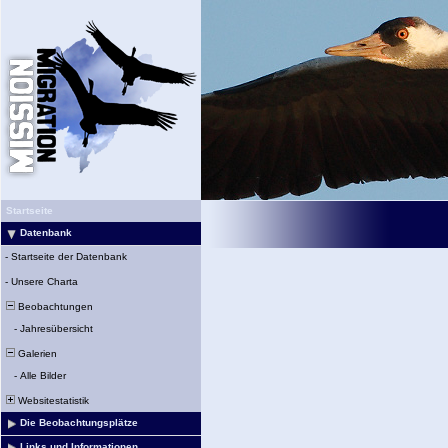
Startseite
Datenbank
-
Startseite der Datenbank
-
Unsere Charta
Beobachtungen
-
Jahresübersicht
Galerien
-
Alle Bilder
Websitestatistik
Die Beobachtungsplätze
Links und Informationen