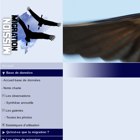
Accueil
Base de données
-
Accueil base de données
-
Notre charte
Les observations
-
Synthèse annuelle
Les galeries
-
Toutes les photos
Statistiques d'utilisation
Qu'est-ce que la migration ?
Les sites de migration