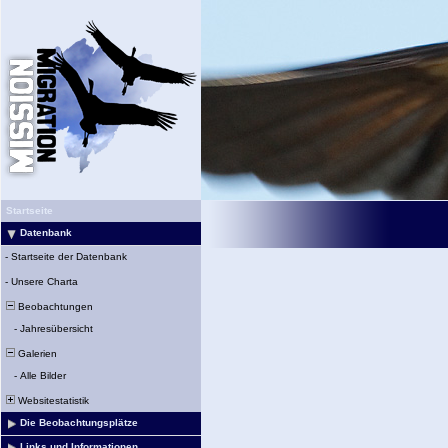
Startseite
Datenbank
-
Startseite der Datenbank
-
Unsere Charta
Beobachtungen
-
Jahresübersicht
Galerien
-
Alle Bilder
Websitestatistik
Die Beobachtungsplätze
Links und Informationen