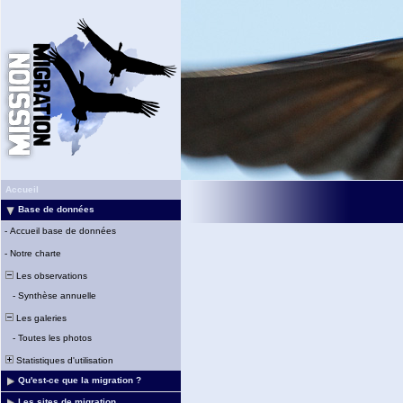
Accueil
Base de données
-
Accueil base de données
-
Notre charte
Les observations
-
Synthèse annuelle
Les galeries
-
Toutes les photos
Statistiques d'utilisation
Qu'est-ce que la migration ?
Les sites de migration