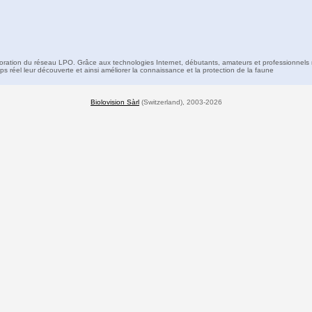
boration du réseau LPO. Grâce aux technologies Internet, débutants, amateurs et professionnels 
s réel leur découverte et ainsi améliorer la connaissance et la protection de la faune
Biolovision Sàrl
(Switzerland), 2003-2026