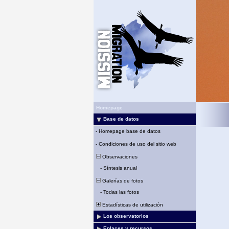
Homepage
Base de datos
-
Homepage base de datos
-
Condiciones de uso del sitio web
Observaciones
-
Síntesis anual
Galerías de fotos
-
Todas las fotos
Estadísticas de utilización
Los observatorios
Enlaces y recursos