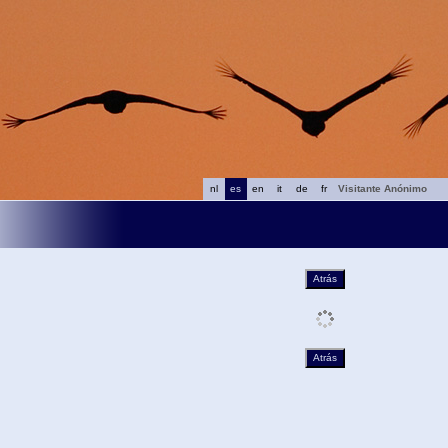
nl
es
en
it
de
fr
Visitante Anónimo