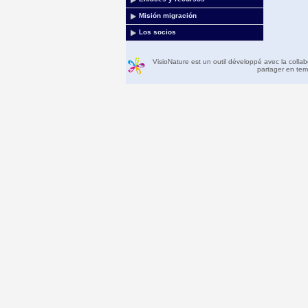
Misión migración
Los socios
VisioNature est un outil développé avec la colla
partager en temp