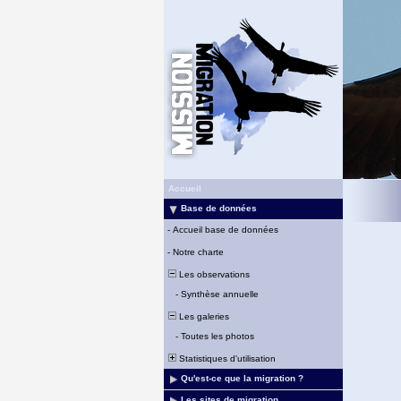
Accueil
Base de données
-
Accueil base de données
-
Notre charte
Les observations
-
Synthèse annuelle
Les galeries
-
Toutes les photos
Statistiques d'utilisation
Qu'est-ce que la migration ?
Les sites de migration