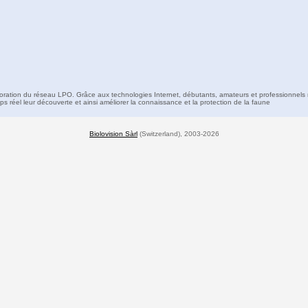
boration du réseau LPO. Grâce aux technologies Internet, débutants, amateurs et professionnels 
s réel leur découverte et ainsi améliorer la connaissance et la protection de la faune
Biolovision Sàrl
(Switzerland), 2003-2026