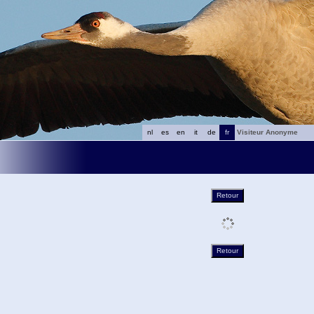
nl
es
en
it
de
fr
Visiteur Anonyme