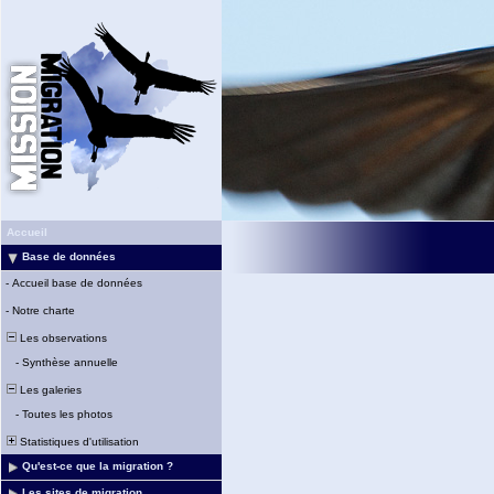
Accueil
Base de données
-
Accueil base de données
-
Notre charte
Les observations
-
Synthèse annuelle
Les galeries
-
Toutes les photos
Statistiques d'utilisation
Qu'est-ce que la migration ?
Les sites de migration