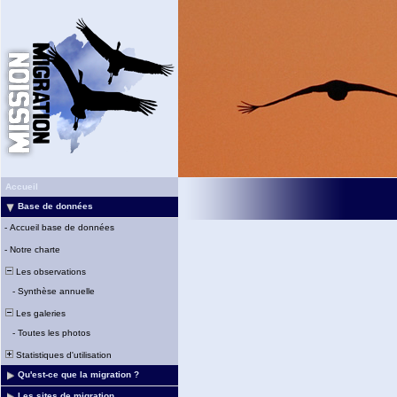
Accueil
Base de données
-
Accueil base de données
-
Notre charte
Les observations
-
Synthèse annuelle
Les galeries
-
Toutes les photos
Statistiques d'utilisation
Qu'est-ce que la migration ?
Les sites de migration