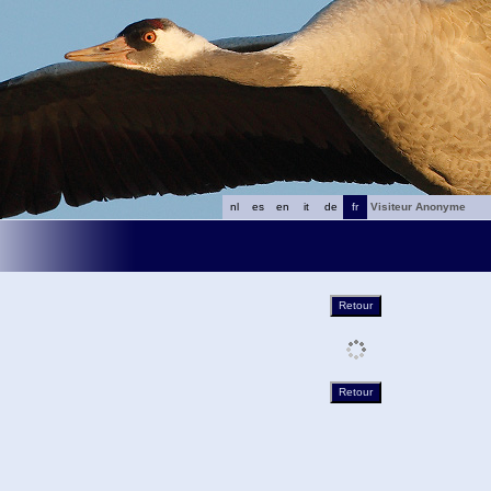
nl
es
en
it
de
fr
Visiteur Anonyme