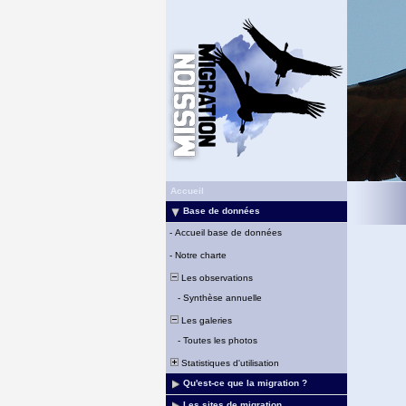
Accueil
Base de données
-
Accueil base de données
-
Notre charte
Les observations
-
Synthèse annuelle
Les galeries
-
Toutes les photos
Statistiques d'utilisation
Qu'est-ce que la migration ?
Les sites de migration