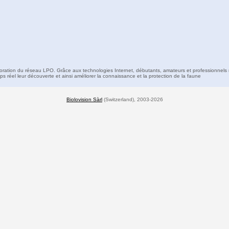
boration du réseau LPO. Grâce aux technologies Internet, débutants, amateurs et professionnels 
s réel leur découverte et ainsi améliorer la connaissance et la protection de la faune
Biolovision Sàrl
(Switzerland), 2003-2026