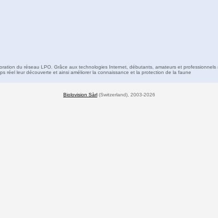
boration du réseau LPO. Grâce aux technologies Internet, débutants, amateurs et professionnels 
s réel leur découverte et ainsi améliorer la connaissance et la protection de la faune
Biolovision Sàrl
(Switzerland), 2003-2026