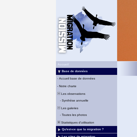
Accueil
Base de données
-
Accueil base de données
-
Notre charte
Les observations
-
Synthèse annuelle
Les galeries
-
Toutes les photos
Statistiques d'utilisation
Qu'est-ce que la migration ?
Les sites de migration