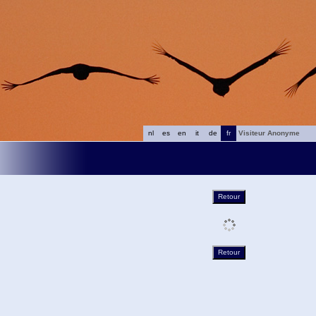
nl
es
en
it
de
fr
Visiteur Anonyme