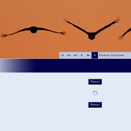
nl
es
en
it
de
fr
Visiteur Anonyme