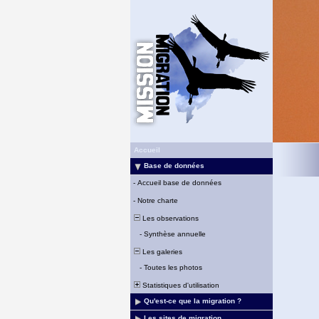
Accueil
Base de données
-
Accueil base de données
-
Notre charte
Les observations
-
Synthèse annuelle
Les galeries
-
Toutes les photos
Statistiques d'utilisation
Qu'est-ce que la migration ?
Les sites de migration