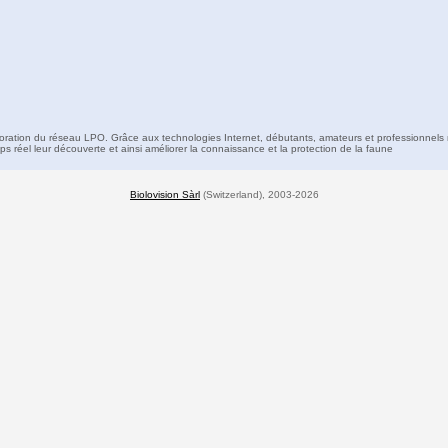
boration du réseau LPO. Grâce aux technologies Internet, débutants, amateurs et professionnels 
s réel leur découverte et ainsi améliorer la connaissance et la protection de la faune
Biolovision Sàrl
(Switzerland), 2003-2026