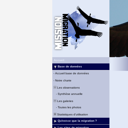
Accueil
Base de données
-
Accueil base de données
-
Notre charte
Les observations
-
Synthèse annuelle
Les galeries
-
Toutes les photos
Statistiques d'utilisation
Qu'est-ce que la migration ?
Les sites de migration