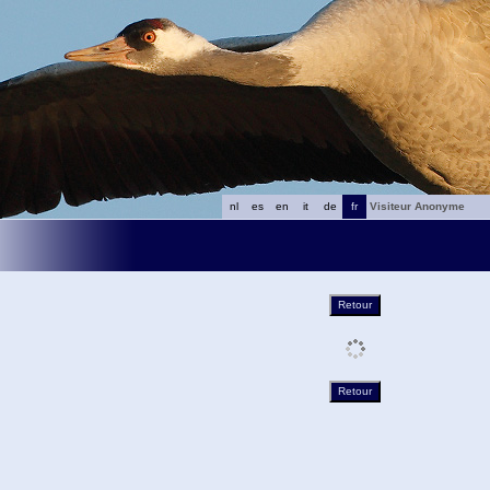
nl
es
en
it
de
fr
Visiteur Anonyme