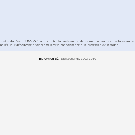
boration du réseau LPO. Grâce aux technologies Internet, débutants, amateurs et professionnels 
s réel leur découverte et ainsi améliorer la connaissance et la protection de la faune
Biolovision Sàrl
(Switzerland), 2003-2026