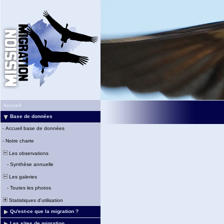
Accueil
Base de données
-
Accueil base de données
-
Notre charte
Les observations
-
Synthèse annuelle
Les galeries
-
Toutes les photos
Statistiques d'utilisation
Qu'est-ce que la migration ?
Les sites de migration