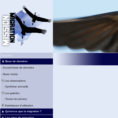
Accueil
Base de données
-
Accueil base de données
-
Notre charte
Les observations
-
Synthèse annuelle
Les galeries
-
Toutes les photos
Statistiques d'utilisation
Qu'est-ce que la migration ?
Les sites de migration