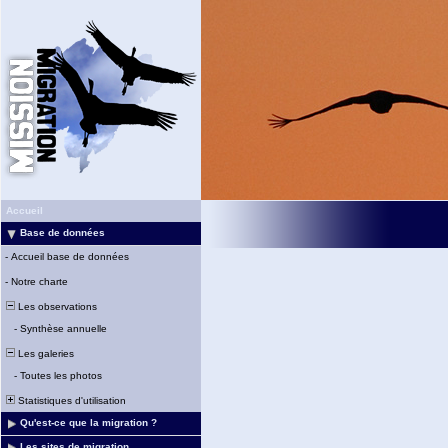
Accueil
Base de données
-
Accueil base de données
-
Notre charte
Les observations
-
Synthèse annuelle
Les galeries
-
Toutes les photos
Statistiques d'utilisation
Qu'est-ce que la migration ?
Les sites de migration