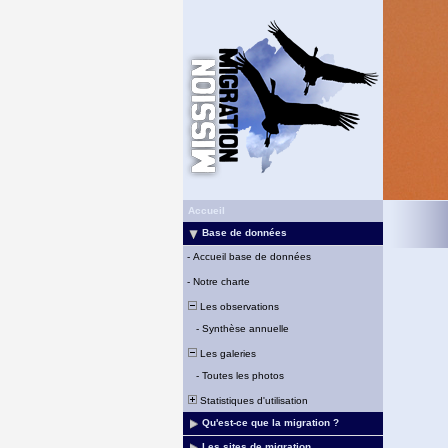
Accueil
Base de données
-
Accueil base de données
-
Notre charte
Les observations
-
Synthèse annuelle
Les galeries
-
Toutes les photos
Statistiques d'utilisation
Qu'est-ce que la migration ?
Les sites de migration