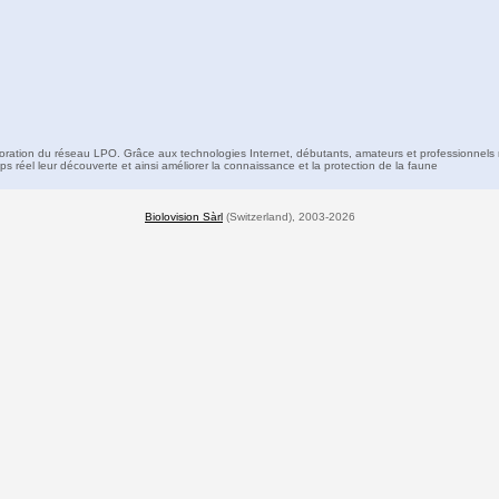
boration du réseau LPO. Grâce aux technologies Internet, débutants, amateurs et professionnels 
s réel leur découverte et ainsi améliorer la connaissance et la protection de la faune
Biolovision Sàrl
(Switzerland), 2003-2026