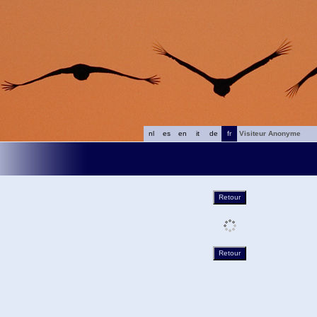
nl
es
en
it
de
fr
Visiteur Anonyme