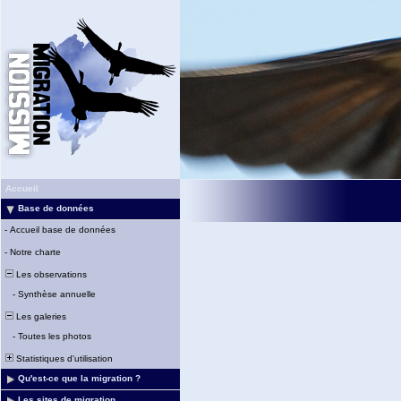
Accueil
Base de données
-
Accueil base de données
-
Notre charte
Les observations
-
Synthèse annuelle
Les galeries
-
Toutes les photos
Statistiques d'utilisation
Qu'est-ce que la migration ?
Les sites de migration