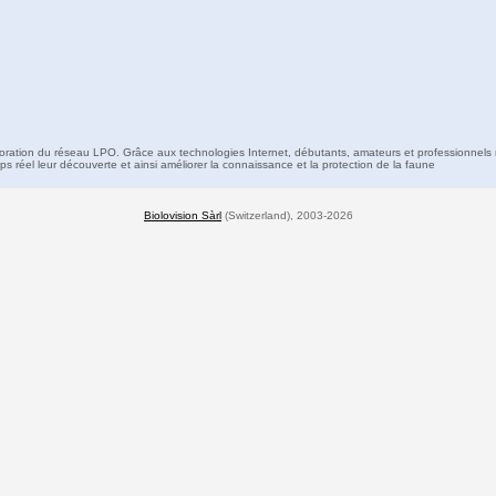
boration du réseau LPO. Grâce aux technologies Internet, débutants, amateurs et professionnels 
s réel leur découverte et ainsi améliorer la connaissance et la protection de la faune
Biolovision Sàrl
(Switzerland), 2003-2026