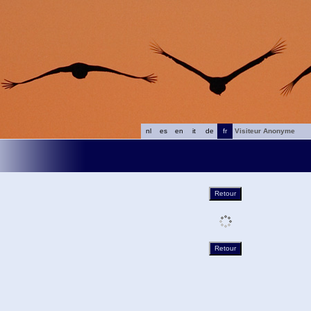
nl
es
en
it
de
fr
Visiteur Anonyme