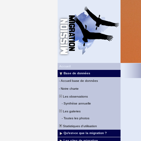
Accueil
Base de données
-
Accueil base de données
-
Notre charte
Les observations
-
Synthèse annuelle
Les galeries
-
Toutes les photos
Statistiques d'utilisation
Qu'est-ce que la migration ?
Les sites de migration