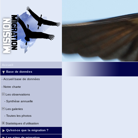
Accueil
Base de données
-
Accueil base de données
-
Notre charte
Les observations
-
Synthèse annuelle
Les galeries
-
Toutes les photos
Statistiques d'utilisation
Qu'est-ce que la migration ?
Les sites de migration