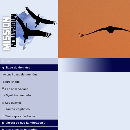
Accueil
Base de données
-
Accueil base de données
-
Notre charte
Les observations
-
Synthèse annuelle
Les galeries
-
Toutes les photos
Statistiques d'utilisation
Qu'est-ce que la migration ?
Les sites de migration