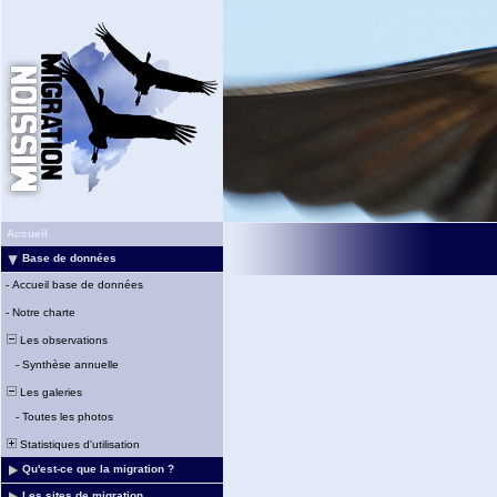
Accueil
Base de données
-
Accueil base de données
-
Notre charte
Les observations
-
Synthèse annuelle
Les galeries
-
Toutes les photos
Statistiques d'utilisation
Qu'est-ce que la migration ?
Les sites de migration