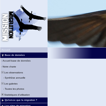
Accueil
Base de données
-
Accueil base de données
-
Notre charte
Les observations
-
Synthèse annuelle
Les galeries
-
Toutes les photos
Statistiques d'utilisation
Qu'est-ce que la migration ?
Les sites de migration