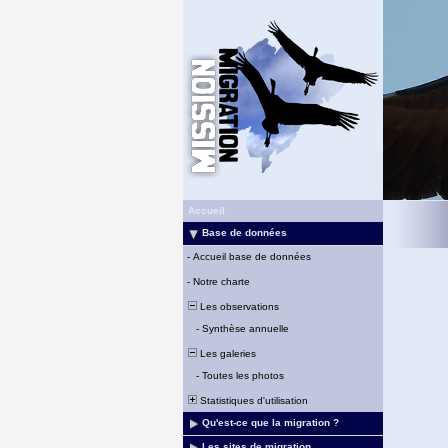
Accueil
Base de données
-
Accueil base de données
-
Notre charte
Les observations
-
Synthèse annuelle
Les galeries
-
Toutes les photos
Statistiques d'utilisation
Qu'est-ce que la migration ?
Les sites de migration