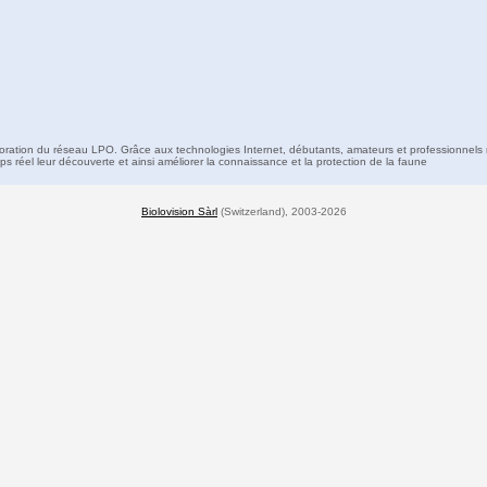
boration du réseau LPO. Grâce aux technologies Internet, débutants, amateurs et professionnels 
s réel leur découverte et ainsi améliorer la connaissance et la protection de la faune
Biolovision Sàrl
(Switzerland), 2003-2026