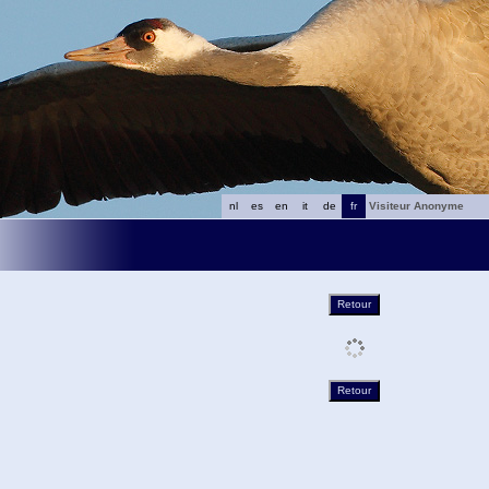
nl
es
en
it
de
fr
Visiteur Anonyme