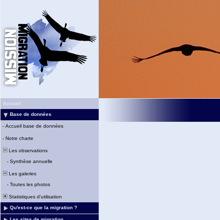
Accueil
Base de données
-
Accueil base de données
-
Notre charte
Les observations
-
Synthèse annuelle
Les galeries
-
Toutes les photos
Statistiques d'utilisation
Qu'est-ce que la migration ?
Les sites de migration