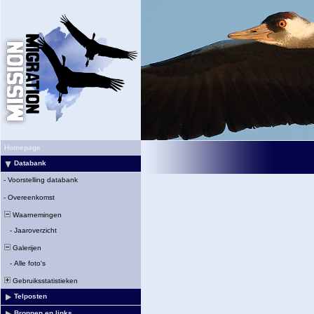
Homepage
Databank
-
Voorstelling databank
-
Overeenkomst
Waarnemingen
-
Jaaroverzicht
Galerijen
-
Alle foto's
Gebruiksstatistieken
Telposten
Bronnen en links