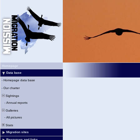
Homepage
Data base
-
Homepage data base
-
Our charter
Sightings
-
Annual reports
Galleries
-
All pictures
Stats
Migration sites
Resources and links