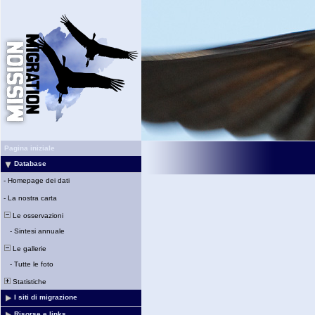
Pagina iniziale
Database
-
Homepage dei dati
-
La nostra carta
Le osservazioni
-
Sintesi annuale
Le gallerie
-
Tutte le foto
Statistiche
I siti di migrazione
Risorse e links