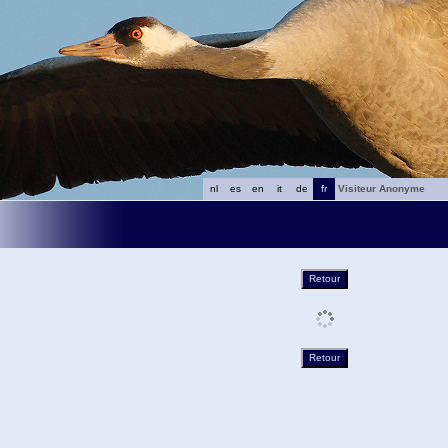
nl
es
en
it
de
fr
Visiteur Anonyme