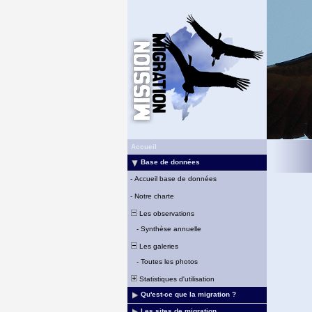
Accueil
Base de données
-
Accueil base de données
-
Notre charte
Les observations
-
Synthèse annuelle
Les galeries
-
Toutes les photos
Statistiques d'utilisation
Qu'est-ce que la migration ?
Les sites de migration