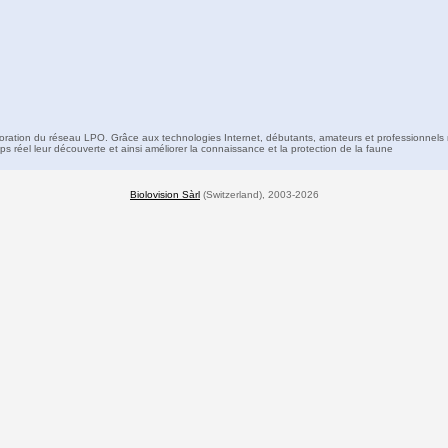
boration du réseau LPO. Grâce aux technologies Internet, débutants, amateurs et professionnels 
s réel leur découverte et ainsi améliorer la connaissance et la protection de la faune
Biolovision Sàrl
(Switzerland), 2003-2026