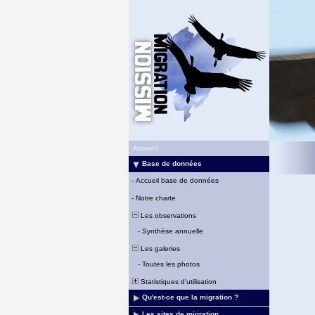
Accueil
Base de données
-
Accueil base de données
-
Notre charte
Les observations
-
Synthèse annuelle
Les galeries
-
Toutes les photos
Statistiques d'utilisation
Qu'est-ce que la migration ?
Les sites de migration