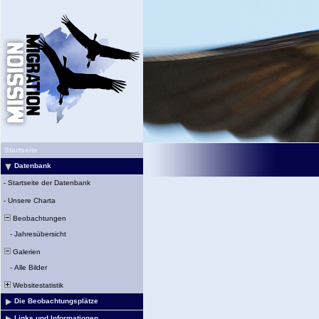
Startseite
Datenbank
-
Startseite der Datenbank
-
Unsere Charta
Beobachtungen
-
Jahresübersicht
Galerien
-
Alle Bilder
Websitestatistik
Die Beobachtungsplätze
Links und Informationen