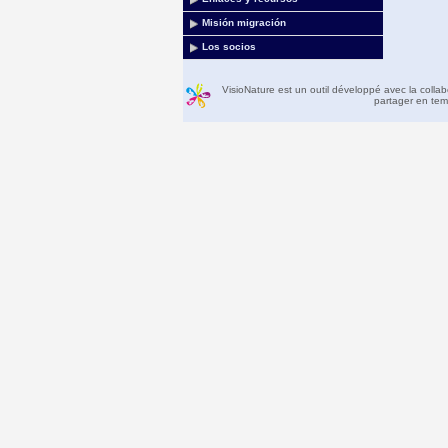
Misión migración
Los socios
VisioNature est un outil développé avec la colla
partager en temp