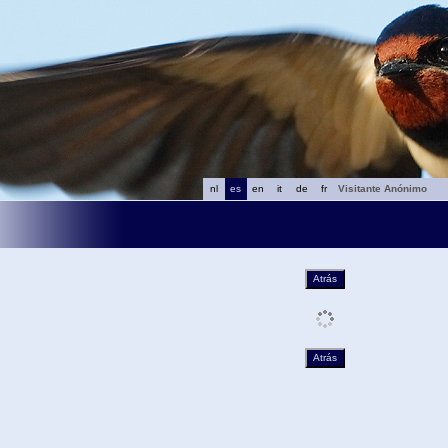
nl
es
en
it
de
fr
Visitante Anónimo