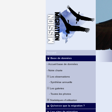
Accueil
Base de données
-
Accueil base de données
-
Notre charte
Les observations
-
Synthèse annuelle
Les galeries
-
Toutes les photos
Statistiques d'utilisation
Qu'est-ce que la migration ?
Les sites de migration