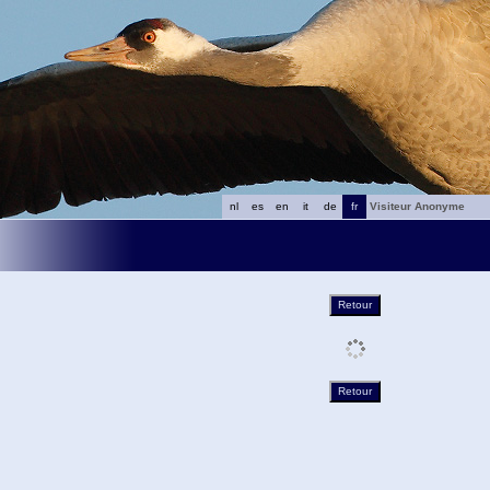
nl
es
en
it
de
fr
Visiteur Anonyme