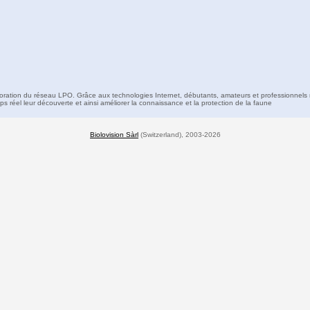
boration du réseau LPO. Grâce aux technologies Internet, débutants, amateurs et professionnels 
s réel leur découverte et ainsi améliorer la connaissance et la protection de la faune
Biolovision Sàrl
(Switzerland), 2003-2026