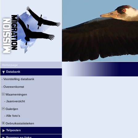
Homepage
Databank
-
Voorstelling databank
-
Overeenkomst
Waarnemingen
-
Jaaroverzicht
Galerijen
-
Alle foto's
Gebruiksstatistieken
Telposten
Bronnen en links